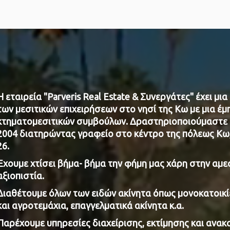
Η εταιρεία "Parveris Real Estate & Συνεργάτες" έχει μ
των μεσιτικών επιχειρήσεων στο νησί της Κω με μια έ
κτηματομεσιτικών συμβούλων. Δραστηριοποιούμαστε 
2004 διατηρώντας γραφείο στο κέντρο της πόλεως Κω, 
26.
Έχουμε χτίσει βήμα- βήμα την φήμη μας χάρη στην αμεσ
αξιοπιστία.
Διαθέτουμε όλων των ειδών ακίνητα όπως μονοκατοικί
και αγροτεμάχια, επαγγελματικά ακίνητα κ.α.
Παρέχουμε υπηρεσίες διαχείρισης, εκτίμησης και ανακα