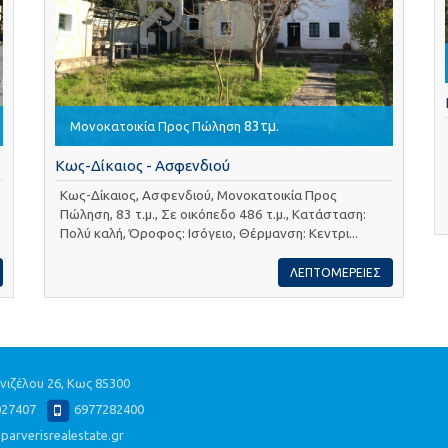
83τμ.
Μονοκατοικία Προς Πώληση
Κως-Δίκαιος - Ασφενδιού
Κως-Δίκαιος, Ασφενδιού, Μονοκατοικία Προς
Πώληση, 83 τ.μ., Σε οικόπεδο 486 τ.μ., Κατάσταση:
Πολύ καλή, Όροφος: Ισόγειο, Θέρμανση: Κεντρι...
ΛΕΠΤΟΜΕΡΕΙΕΣ
ενιζέλου 26, Κως 85300
027407
6977282400
parverisrealestate.gr