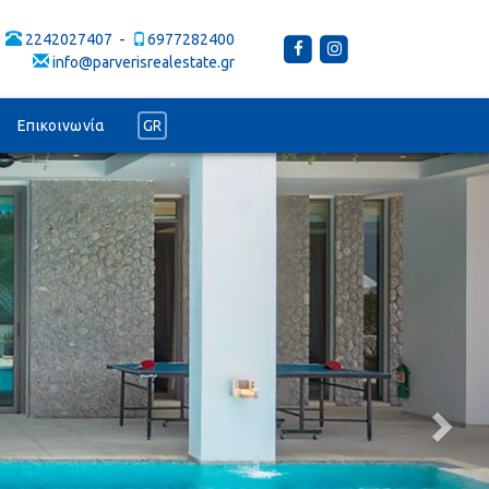
-
2242027407
6977282400
info@parverisrealestate.gr
Επικοινωνία
GR
Next